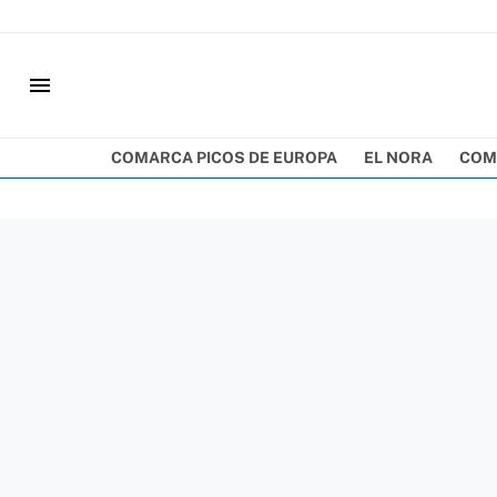
menu
COMARCA PICOS DE EUROPA
EL NORA
COM