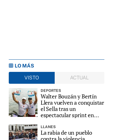
LO MÁS
VISTO
ACTUAL
DEPORTES
Walter Bouzán y Bertín
Llera vuelven a conquistar
el Sella tras un
espectacular sprint en
Ribadesella
LLANES
La rabia de un pueblo
contra la violencia