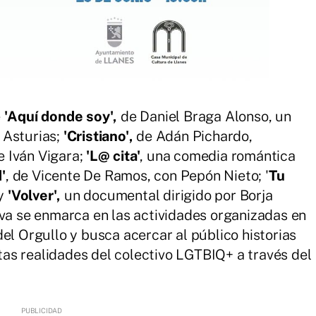
e
'Aquí donde soy',
de Daniel Braga Alonso, un
 Asturias;
'Cristiano',
de Adán Pichardo,
 Iván Vigara;
'L@ cita'
, una comedia romántica
'
, de Vicente De Ramos, con Pepón Nieto; '
Tu
 y
'Volver',
un documental dirigido por Borja
iva se enmarca en las actividades organizadas en
el Orgullo y busca acercar al público historias
intas realidades del colectivo LGTBIQ+ a través del