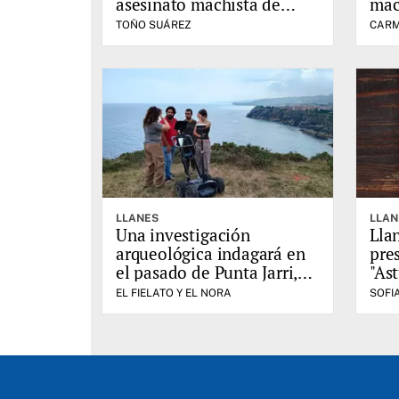
asesinato machista de
mac
Laura Cruz Vega en Llanes
Lau
TOÑO SUÁREZ
CARM
LLANES
LLAN
Una investigación
Lla
arqueológica indagará en
pre
el pasado de Punta Jarri,
"As
en Llanes
Gab
EL FIELATO Y EL NORA
SOFI