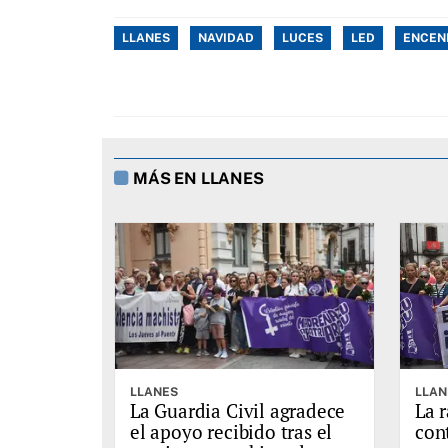
LLANES
NAVIDAD
LUCES
LED
ENCEN
MÁS EN LLANES
LLANES
LLAN
La Guardia Civil agradece
La 
el apoyo recibido tras el
cont