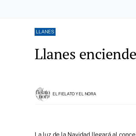
LLANES
Llanes enciende
EL FIELATO Y EL NORA
La luz de la Navidad llegará al concej