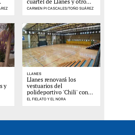
cuartel de Llanes y otro
agente resulta herido
ÁREZ
CARMEN PI CASCALES/TOÑO SUÁREZ
grave
LLANES
Llanes renovará los
s y
vestuarios del
polideportivo 'Chili' con
una inversión de 129.000
EL FIELATO Y EL NORA
euros