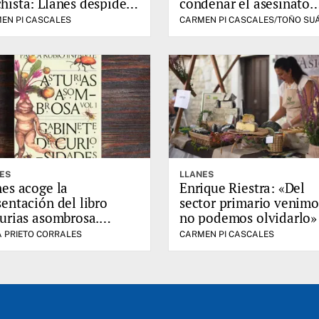
hista: Llanes despide a
condenar el asesinato
ra Cruz
machista contra Laura
EN PI CASCALES
CARMEN PI CASCALES/TOÑO SU
ES
LLANES
nes acoge la
Enrique Riestra: «Del
sentación del libro
sector primario venimo
turias asombrosa.
no podemos olvidarlo»
inete de curiosidades"
A PRIETO CORRALES
CARMEN PI CASCALES