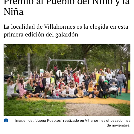
Premio al Pueblo del Niño y la
Niña
La localidad de Villahormes es la elegida en esta
primera edición del galardón
photo_camera
Imagen del "Juega Pueblos" realizado en Villahormes el pasado mes
de noviembre.