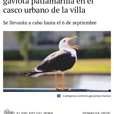
gaviota patiamarilla en el
casco urbano de la villa
Se llevarán a cabo hasta el 6 de septiembre
photo_camera
campana-control-gaviotas-llanes
EL FIELATO Y EL NORA
05/MAY/24
- 09:00