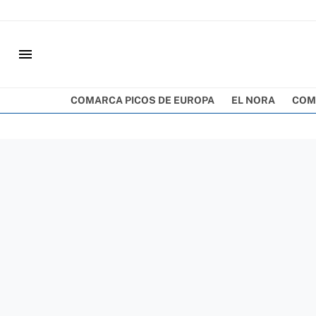
menu
COMARCA PICOS DE EUROPA
EL NORA
COM