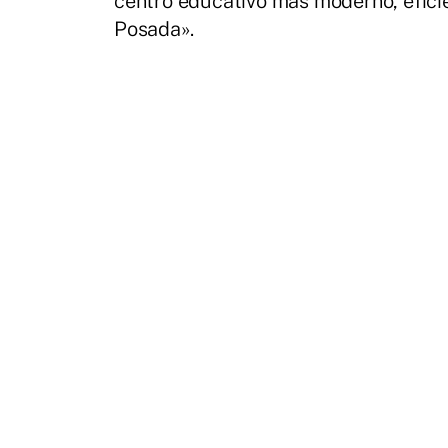
centro educativo más moderno, efici
Posada».