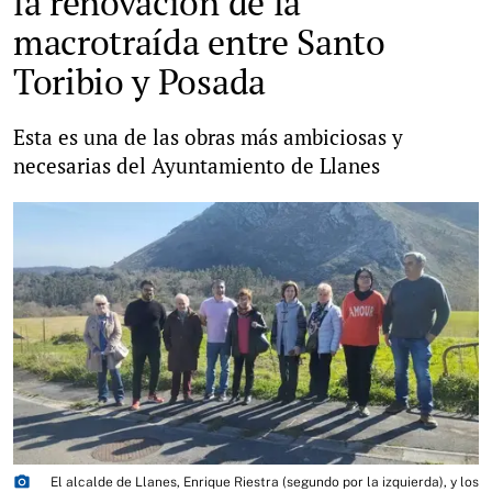
la renovación de la
macrotraída entre Santo
Toribio y Posada
Esta es una de las obras más ambiciosas y
necesarias del Ayuntamiento de Llanes
photo_camera
El alcalde de Llanes, Enrique Riestra (segundo por la izquierda), y los