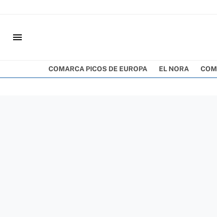
menu
COMARCA PICOS DE EUROPA
EL NORA
COM