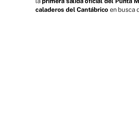
la
primera salida oficial
del Punta 
caladeros del Cantábrico
en busca 