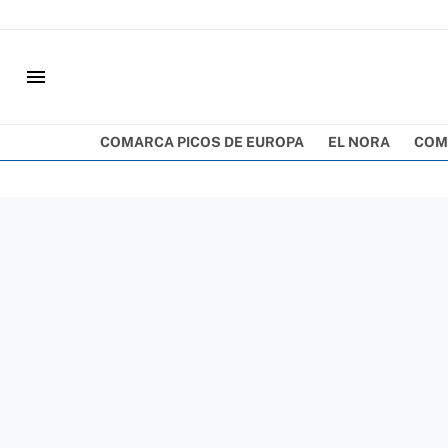
menu
COMARCA PICOS DE EUROPA
EL NORA
COM