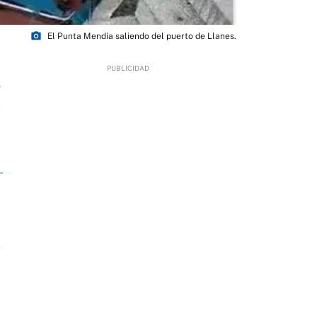
photo_camera
El Punta Mendía saliendo del puerto de Llanes.
0