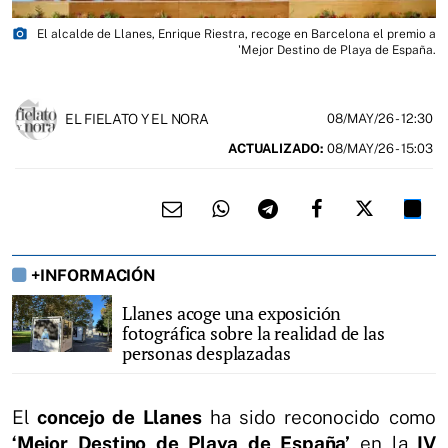
photo_camera
El alcalde de Llanes, Enrique Riestra, recoge en Barcelona el premio a
'Mejor Destino de Playa de España.
EL FIELATO Y EL NORA
08/MAY/26
- 12:30
ACTUALIZADO:
08/MAY/26 - 15:03
+INFORMACIÓN
Llanes acoge una exposición
fotográfica sobre la realidad de las
personas desplazadas
El
concejo de Llanes
ha sido reconocido como
‘Mejor Destino de Playa de España’
en la
IV