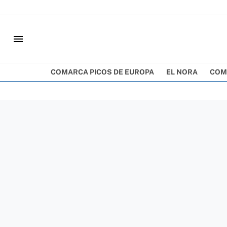
menu
COMARCA PICOS DE EUROPA
EL NORA
COM