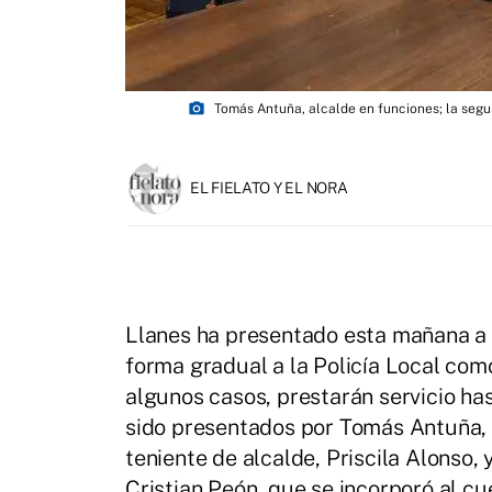
photo_camera
Tomás Antuña, alcalde en funciones; la segun
EL FIELATO Y EL NORA
Llanes ha presentado esta mañana a 
forma gradual a la Policía Local com
algunos casos, prestarán servicio ha
sido presentados por Tomás Antuña,
teniente de alcalde, Priscila Alonso, 
Cristian Peón, que se incorporó al c