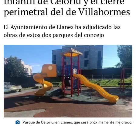
infantil de Celoriu y el cierre
perimetral del de Villahormes
El Ayuntamiento de Llanes ha adjudicado las
obras de estos dos parques del concejo
photo_camera
Parque de Celoriu, en Llanes, que será próximamente mejorado.