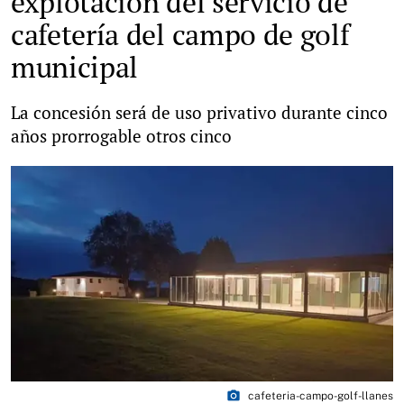
explotación del servicio de
cafetería del campo de golf
municipal
La concesión será de uso privativo durante cinco
años prorrogable otros cinco
photo_camera
cafeteria-campo-golf-llanes