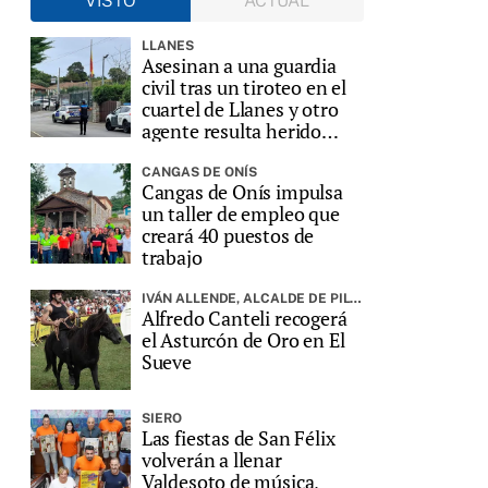
VISTO
ACTUAL
LLANES
Asesinan a una guardia
civil tras un tiroteo en el
cuartel de Llanes y otro
agente resulta herido
grave
CANGAS DE ONÍS
Cangas de Onís impulsa
un taller de empleo que
creará 40 puestos de
trabajo
IVÁN ALLENDE, ALCALDE DE PILOÑA, PREGONARÁ LA FIESTA
Alfredo Canteli recogerá
el Asturcón de Oro en El
Sueve
SIERO
Las fiestas de San Félix
volverán a llenar
Valdesoto de música,