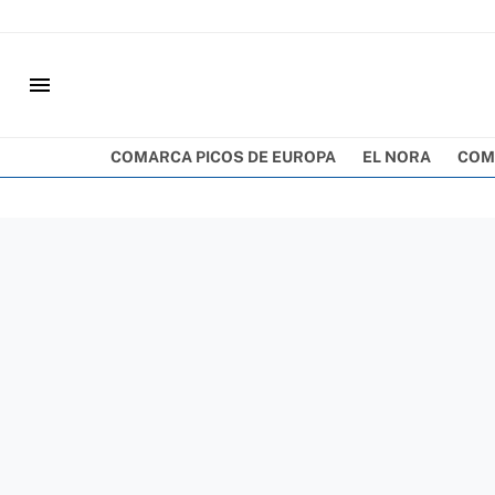
menu
COMARCA PICOS DE EUROPA
EL NORA
COM