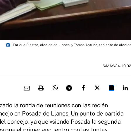
photo_camera
Enrique Riestra, alcalde de Llanes, y Tomás Antuña, teniente de alcald
16/MAY/24
- 10:0
ado la ronda de reuniones con las recién
ncejo en Posada de Llanes. Un punto de partida
 del concejo, ya que «siendo Posada la segunda
s que el primer encuentro con las Juntas