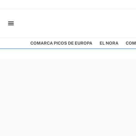
menu
COMARCA PICOS DE EUROPA
EL NORA
COM