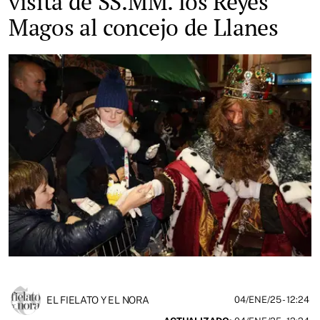
visita de SS.MM. los Reyes
Magos al concejo de Llanes
EL FIELATO Y EL NORA
04/ENE/25
- 12:24