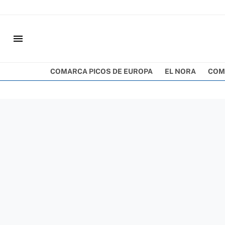
menu
COMARCA PICOS DE EUROPA
EL NORA
COM