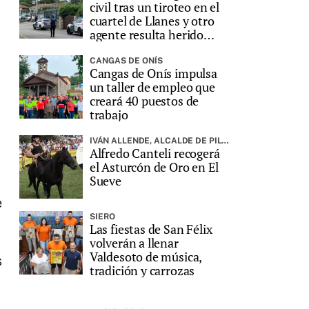
civil tras un tiroteo en el
cuartel de Llanes y otro
agente resulta herido
grave
CANGAS DE ONÍS
Cangas de Onís impulsa
un taller de empleo que
creará 40 puestos de
trabajo
IVÁN ALLENDE, ALCALDE DE PILOÑA, PREGONARÁ LA FIESTA
Alfredo Canteli recogerá
el Asturcón de Oro en El
Sueve
e
SIERO
Las fiestas de San Félix
volverán a llenar
Valdesoto de música,
s
tradición y carrozas