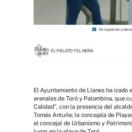
photo_camera
De izquierda a dere
EL FIELATO Y EL NORA
El Ayuntamiento de Llanes ha izado 
arenales de Toró y Palombina, que cu
Calidad", con la presencia del alcald
Tomás Antuña; la concejala de Playas,
el concejal de Urbanismo y Patrimoni
lugar en la playa de Toró.