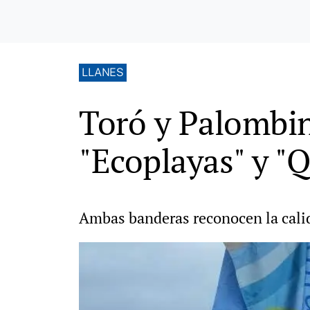
LLANES
Toró y Palombin
"Ecoplayas" y "Q
Ambas banderas reconocen la calid