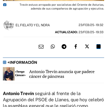
photo_camera
Trevín estuvo arropado por socialistas del Oriente de Asturias,
además de sus compañeros de agrupación y ejecutiva.
EL FIELATO Y EL NORA
23/FEB/25
- 19:32
ACTUALIZADO:
23/FEB/25 - 19:33
+INFORMACIÓN
Antonio Trevín anuncia que padece
cáncer de páncreas
Antonio Trevín
seguirá al frente de la
Agrupación del PSOE de Llanes, que hoy celebró
la asamblea general que le reeligió como