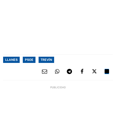
LLANES
PSOE
TREVÍN