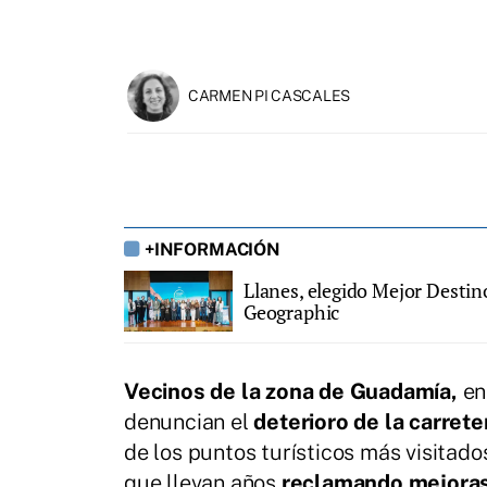
CARMEN PI CASCALES
+INFORMACIÓN
Llanes, elegido Mejor Destin
Geographic
Vecinos de la zona de Guadamía,
en
denuncian el
deterioro de la carret
de los puntos turísticos más visitad
que llevan años
reclamando mejoras 