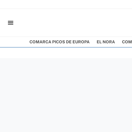
menu
COMARCA PICOS DE EUROPA
EL NORA
COM