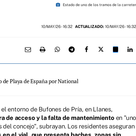
photo_camera
Estado de uno de los tramos de la carrete
10/MAY/26
- 16:32
ACTUALIZADO:
10/MAY/26 - 16:3
o de Playa de España por National
 el entorno de Bufones de Pría, en Llanes,
era de acceso y la falta de mantenimiento
en "un
os del concejo", subrayan. Los residentes aseguran
en el vial, que presenta baches, zonas sin