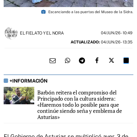
photo_camera
Escanciando a las puertas del Museo de la Sidra.
EL FIELATO Y EL NORA
04/JUN/26
- 10:49
ACTUALIZADO:
04/JUN/26 - 13:35
+INFORMACIÓN
Barbón reitera el compromiso del
Principado con la cultura sidrera:
«Haremos todo lo posible para que
continúe siendo seña y emblema de
Asturias»
El Gobierno de Asturias se multiplicó ayer, 3 de