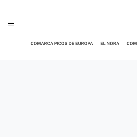
menu
COMARCA PICOS DE EUROPA
EL NORA
COM