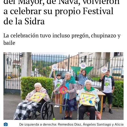
del Mayor, de Nava, volvieron
a celebrar su propio Festival
de la Sidra
La celebración tuvo incluso pregón, chupinazo y
baile
photo_camera
De izquierda a derecha: Remedios Díaz, Ángeles Santiago y Alicia