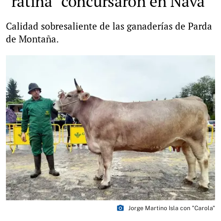
"ratina" concursaron en Nava
Calidad sobresaliente de las ganaderías de Parda
de Montaña.
photo_camera
Jorge Martino Isla con "Carola"