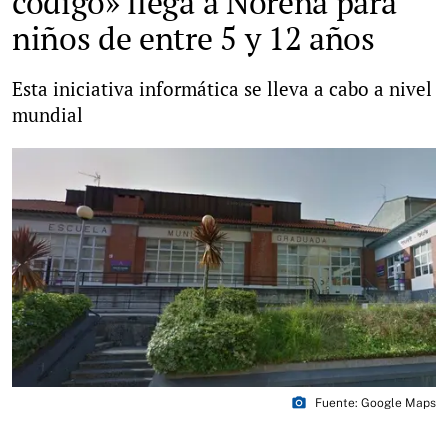
código» llega a Noreña para
niños de entre 5 y 12 años
Esta iniciativa informática se lleva a cabo a nivel
mundial
photo_camera
Fuente: Google Maps