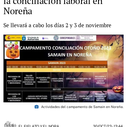
la conciliación laboral en
Noreña
Se llevará a cabo los días 2 y 3 de noviembre
photo_camera
Actividades del campamento de Samain en Noreña.
EL FIELATO Y EL NORA
30/OCT/23
- 13:44