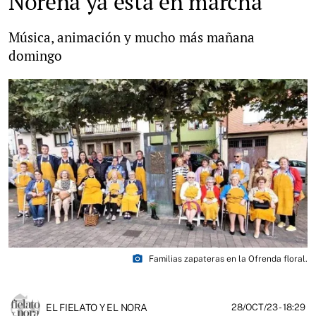
Noreña ya está en marcha
Música, animación y mucho más mañana
domingo
photo_camera
Familias zapateras en la Ofrenda floral.
EL FIELATO Y EL NORA
28/OCT/23
- 18:29