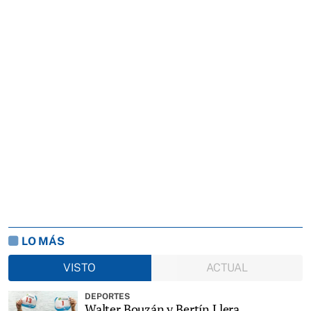
LO MÁS
VISTO
ACTUAL
DEPORTES
Walter Bouzán y Bertín Llera