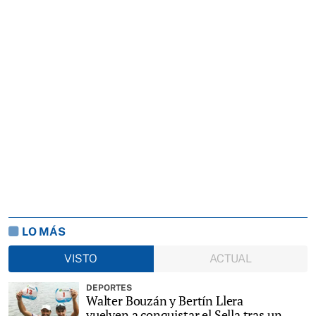
LO MÁS
VISTO
ACTUAL
DEPORTES
Walter Bouzán y Bertín Llera
vuelven a conquistar el Sella tras un