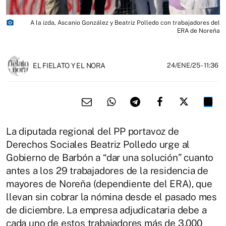
photo_camera
A la izda, Ascanio González y Beatriz Polledo con trabajadores del
ERA de Noreña
EL FIELATO Y EL NORA
24/ENE/25
- 11:36
La diputada regional del PP portavoz de
Derechos Sociales Beatriz Polledo urge al
Gobierno de Barbón a “dar una solución” cuanto
antes a los 29 trabajadores de la residencia de
mayores de Noreña (dependiente del ERA), que
llevan sin cobrar la nómina desde el pasado mes
de diciembre. La empresa adjudicataria debe a
cada uno de estos trabajadores más de 3.000