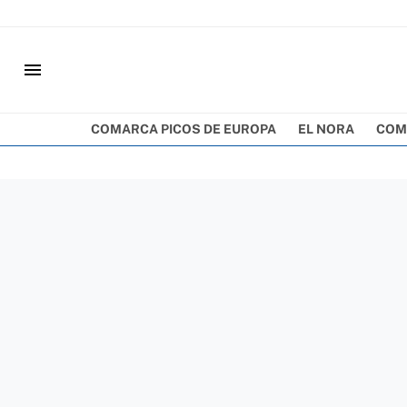
menu
COMARCA PICOS DE EUROPA
EL NORA
COM