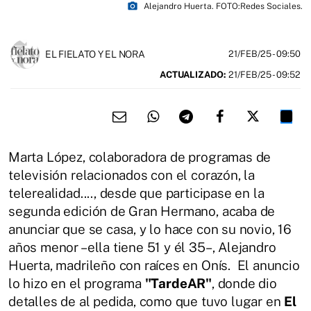
photo_camera
Alejandro Huerta. FOTO:Redes Sociales.
EL FIELATO Y EL NORA
21/FEB/25
- 09:50
ACTUALIZADO:
21/FEB/25 - 09:52
Marta López, colaboradora de programas de
televisión relacionados con el corazón, la
telerealidad...., desde que participase en la
segunda edición de Gran Hermano, acaba de
anunciar que se casa, y lo hace con su novio, 16
años menor –ella tiene 51 y él 35–, Alejandro
Huerta, madrileño con raíces en Onís. El anuncio
lo hizo en el programa
"TardeAR"
, donde dio
detalles de al pedida, como que tuvo lugar en
El