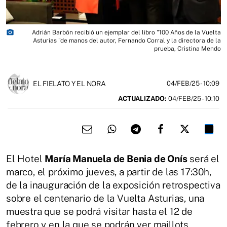
photo_camera
Adrián Barbón recibió un ejemplar del libro "100 Años de la Vuelta
Asturias "de manos del autor, Fernando Corral y la directora de la
prueba, Cristina Mendo
EL FIELATO Y EL NORA
04/FEB/25
- 10:09
ACTUALIZADO:
04/FEB/25 - 10:10
El Hotel
María Manuela de Benia de Onís
será el
marco, el próximo jueves, a partir de las 17:30h,
de la inauguración de la exposición retrospectiva
sobre el centenario de la Vuelta Asturias, una
muestra que se podrá visitar hasta el 12 de
febrero y en la que se podrán ver maillots,