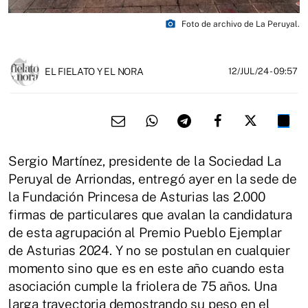
photo_camera
Foto de archivo de La Peruyal.
EL FIELATO Y EL NORA
12/JUL/24
- 09:57
Sergio Martínez, presidente de la Sociedad La
Peruyal de Arriondas, entregó ayer en la sede de
la Fundación Princesa de Asturias las 2.000
firmas de particulares que avalan la candidatura
de esta agrupación al Premio Pueblo Ejemplar
de Asturias 2024. Y no se postulan en cualquier
momento sino que es en este año cuando esta
asociación cumple la friolera de 75 años. Una
larga trayectoria demostrando su peso en el