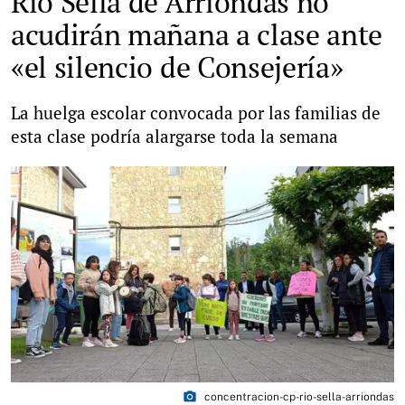
Río Sella de Arriondas no
acudirán mañana a clase ante
«el silencio de Consejería»
La huelga escolar convocada por las familias de
esta clase podría alargarse toda la semana
photo_camera
concentracion-cp-rio-sella-arriondas