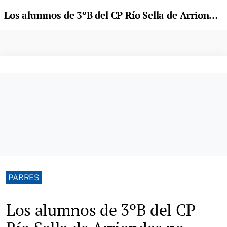
Los alumnos de 3ºB del CP Río Sella de Arriondas no acudirán mañana a clase ante «el silencio de Consejería»
PARRES
Los alumnos de 3ºB del CP