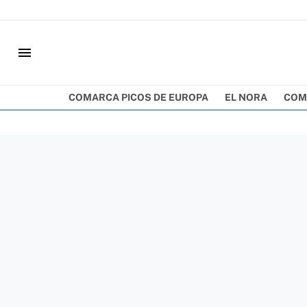
menu
COMARCA PICOS DE EUROPA
EL NORA
COM