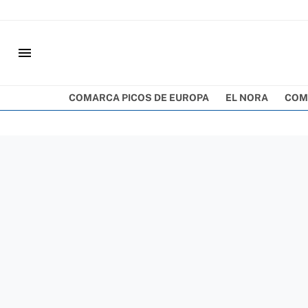
menu
COMARCA PICOS DE EUROPA
EL NORA
COM