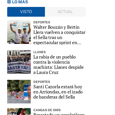
LO MÁS
VISTO
ACTUAL
DEPORTES
Walter Bouzán y Bertín
Llera vuelven a conquistar
el Sella tras un
espectacular sprint en
Ribadesella
LLANES
La rabia de un pueblo
contra la violencia
machista: Llanes despide
a Laura Cruz
DEPORTES
Santi Cazorla estará hoy
en Arriondas, en el izado
de banderas del Sella
CANGAS DE ONÍS
Rescatado un espeleólogo