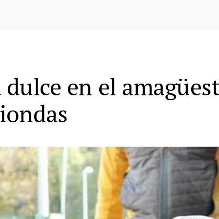
a dulce en el amagüest
riondas