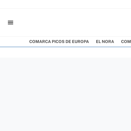
menu
COMARCA PICOS DE EUROPA
EL NORA
COM