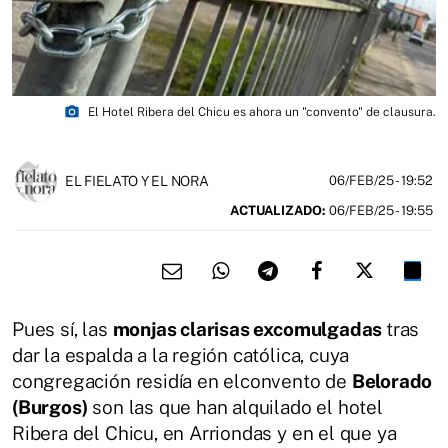
photo_camera
El Hotel Ribera del Chicu es ahora un "convento" de clausura.
EL FIELATO Y EL NORA
06/FEB/25
- 19:52
ACTUALIZADO:
06/FEB/25 - 19:55
Pues sí, las
monjas clarisas excomulgadas
tras
dar la espalda a la región católica, cuya
congregación residía en elconvento de
Belorado
(Burgos)
son las que han alquilado el hotel
Ribera del Chicu, en Arriondas y en el que ya