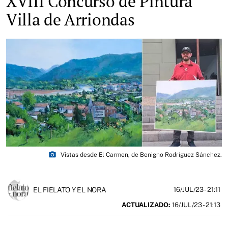
XVIII Concurso de Pintura
Villa de Arriondas
photo_camera
Vistas desde El Carmen, de Benigno Rodríguez Sánchez.
EL FIELATO Y EL NORA
16/JUL/23
- 21:11
ACTUALIZADO:
16/JUL/23 - 21:13