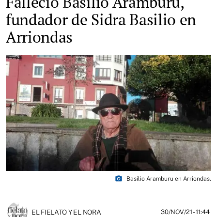
Falleció Basilio Aramburu,
fundador de Sidra Basilio en
Arriondas
photo_camera
Basilio Aramburu en Arriondas.
EL FIELATO Y EL NORA
30/NOV/21
- 11:44