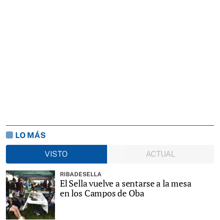
LO MÁS
VISTO
ACTUAL
RIBADESELLA
El Sella vuelve a sentarse a la mesa
en los Campos de Oba