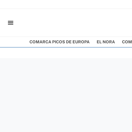
menu
COMARCA PICOS DE EUROPA
EL NORA
COM