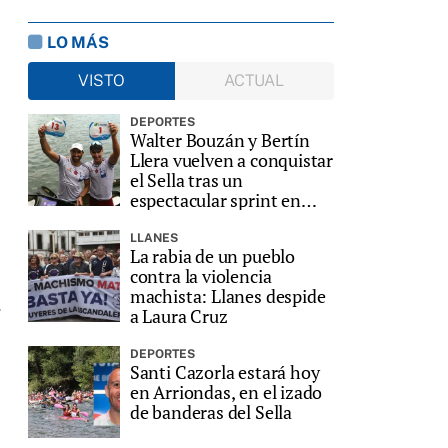
LO MÁS
VISTO
ACTUAL
DEPORTES
Walter Bouzán y Bertín
Llera vuelven a conquistar
el Sella tras un
espectacular sprint en
Ribadesella
LLANES
La rabia de un pueblo
contra la violencia
machista: Llanes despide
,
a Laura Cruz
DEPORTES
Santi Cazorla estará hoy
en Arriondas, en el izado
de banderas del Sella