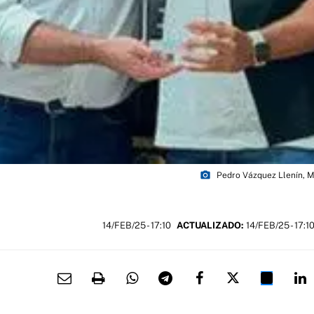
photo_camera
Pedro Vázquez Llenín, M
14/FEB/25
- 17:10
ACTUALIZADO:
14/FEB/25 - 17:1