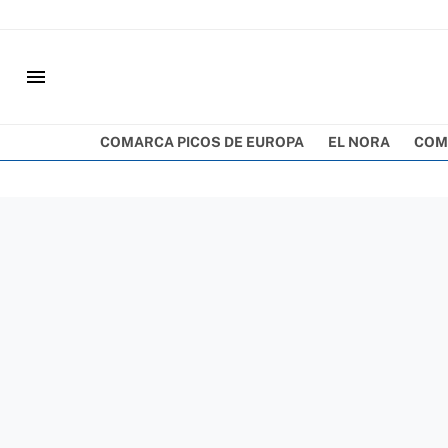
menu
COMARCA PICOS DE EUROPA
EL NORA
COM