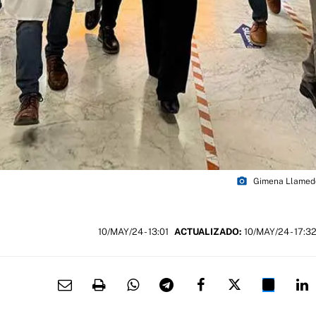
photo_camera
Gimena Llamedo
10/MAY/24
- 13:01
ACTUALIZADO:
10/MAY/24 - 17:3