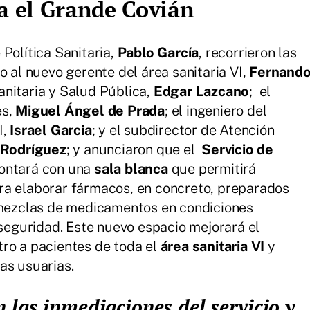
a el Grande Covián
Política Sanitaria,
Pablo García
, recorrieron las
 al nuevo gerente del área sanitaria VI,
Fernand
Sanitaria y Salud Pública,
Edgar Lazcano
; el
es,
Miguel Ángel de Prada
; el ingeniero del
I,
Israel Garcia
; y el subdirector de Atención
 Rodríguez
; y anunciaron que el
Servicio de
ontará con una
sala blanca
que permitirá
ra elaborar fármacos, en concreto, preparados
y mezclas de medicamentos en condiciones
 seguridad. Este nuevo espacio mejorará el
ro a pacientes de toda el
área sanitaria VI
y
as usuarias.