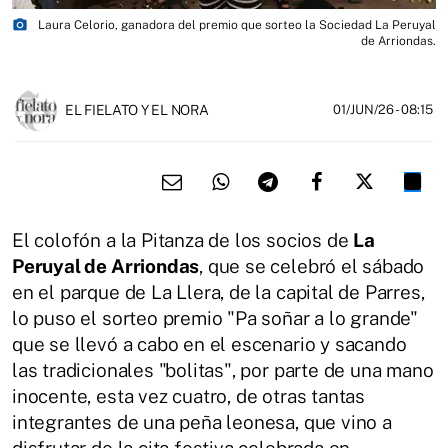
photo_camera
Laura Celorio, ganadora del premio que sorteo la Sociedad La Peruyal
de Arriondas.
EL FIELATO Y EL NORA
01/JUN/26
- 08:15
El colofón a la Pitanza de los socios de
La
Peruyal de Arriondas
, que se celebró el sábado
en el parque de La Llera, de la capital de Parres,
lo puso el sorteo premio "Pa soñar a lo grande"
que se llevó a cabo en el escenario y sacando
las tradicionales "bolitas", por parte de una mano
inocente, esta vez cuatro, de otras tantas
integrantes de una peña leonesa, que vino a
disfrutar de la cita festiva celebrada en