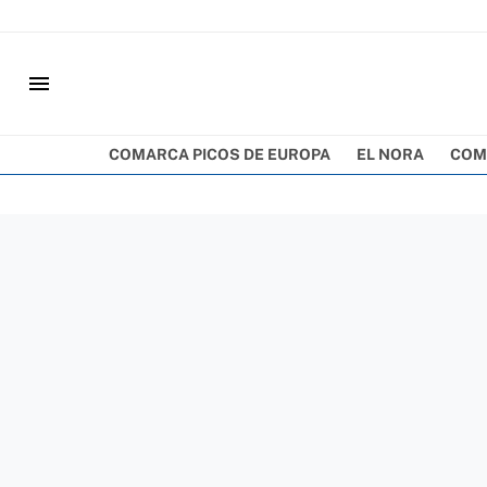
menu
COMARCA PICOS DE EUROPA
EL NORA
COM