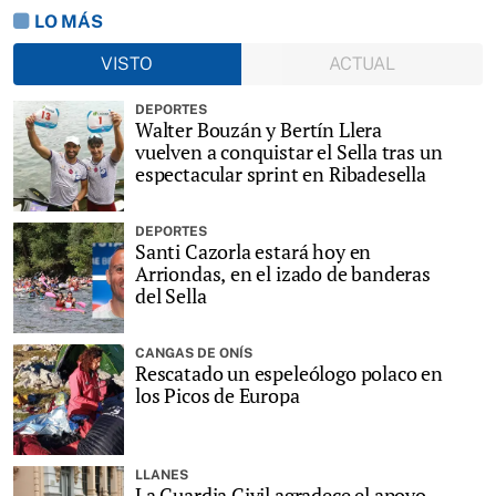
LO MÁS
VISTO
ACTUAL
DEPORTES
Walter Bouzán y Bertín Llera
vuelven a conquistar el Sella tras un
espectacular sprint en Ribadesella
DEPORTES
Santi Cazorla estará hoy en
Arriondas, en el izado de banderas
del Sella
CANGAS DE ONÍS
Rescatado un espeleólogo polaco en
los Picos de Europa
LLANES
La Guardia Civil agradece el apoyo