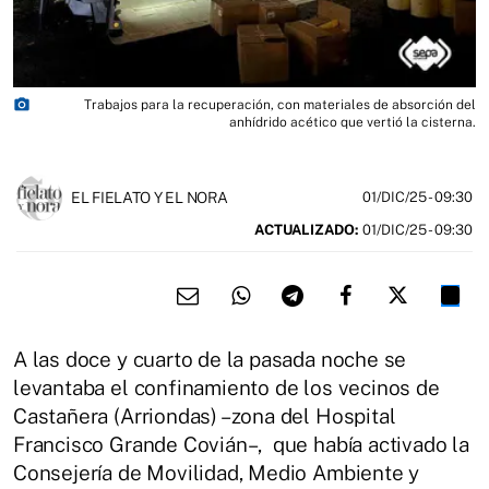
photo_camera
Trabajos para la recuperación, con materiales de absorción del
anhídrido acético que vertió la cisterna.
EL FIELATO Y EL NORA
01/DIC/25
- 09:30
ACTUALIZADO:
01/DIC/25 - 09:30
A las doce y cuarto de la pasada noche se
levantaba el confinamiento de los vecinos de
Castañera (Arriondas) –zona del Hospital
Francisco Grande Covián–, que había activado la
Consejería de Movilidad, Medio Ambiente y