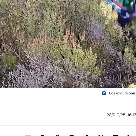
photo_camera
Los excursionis
22/DIC/25
- 16:1