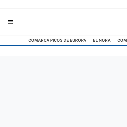
menu
COMARCA PICOS DE EUROPA
EL NORA
COM