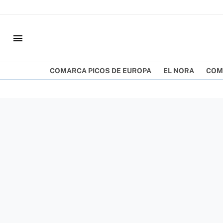
menu
COMARCA PICOS DE EUROPA
EL NORA
COM