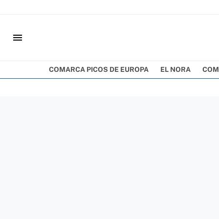
menu
COMARCA PICOS DE EUROPA
EL NORA
COM