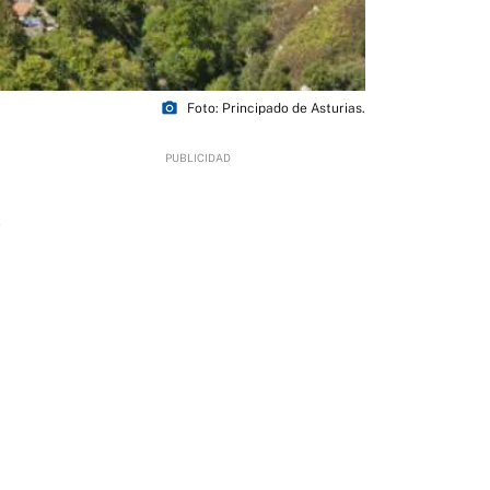
photo_camera
Foto: Principado de Asturias.
2
l