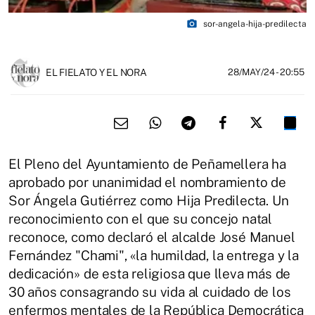
photo_camera
sor-angela-hija-predilecta
EL FIELATO Y EL NORA
28/MAY/24
- 20:55
El Pleno del Ayuntamiento de Peñamellera ha
aprobado por unanimidad el nombramiento de
Sor Ángela Gutiérrez como Hija Predilecta. Un
reconocimiento con el que su concejo natal
reconoce, como declaró el alcalde José Manuel
Fernández "Chami", «la humildad, la entrega y la
dedicación» de esta religiosa que lleva más de
30 años consagrando su vida al cuidado de los
enfermos mentales de la República Democrática