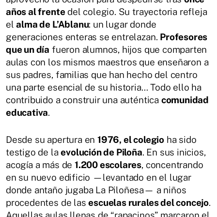
años al frente
del colegio. Su trayectoria refleja
el
alma de L’Ablanu
: un lugar donde
generaciones enteras se entrelazan.
Profesores
que un día
fueron alumnos, hijos que comparten
aulas con los mismos maestros que enseñaron a
sus padres, familias que han hecho del centro
una parte esencial de su historia… Todo ello ha
contribuido a construir una auténtica
comunidad
educativa
.
Desde su apertura en
1976, el colegio
ha sido
testigo de la
evolución de Piloña
. En sus inicios,
acogía a más de
1.200 escolares
, concentrando
en su nuevo edificio —levantado en el lugar
donde antaño jugaba La Piloñesa— a niños
procedentes de las
escuelas rurales del concejo
.
Aquellas aulas llenas de “rapacinos” marcaron el