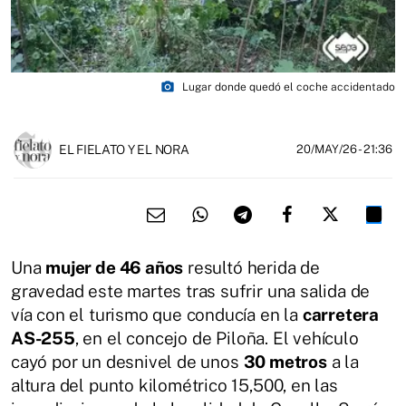
photo_camera
Lugar donde quedó el coche accidentado
EL FIELATO Y EL NORA
20/MAY/26
- 21:36
Una
mujer de 46 años
resultó herida de
gravedad este martes tras sufrir una salida de
vía con el turismo que conducía en la
carretera
AS-255
, en el concejo de Piloña. El vehículo
cayó por un desnivel de unos
30 metros
a la
altura del punto kilométrico 15,500, en las