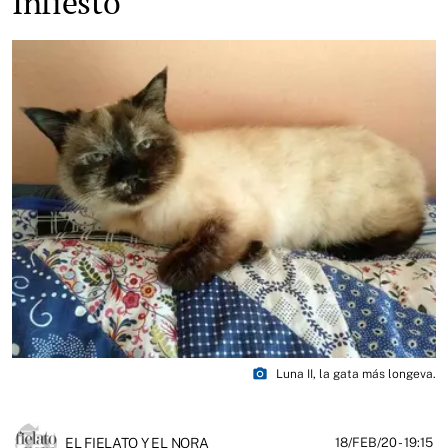
Infiesto
photo_camera
Luna II, la gata más longeva.
EL FIELATO Y EL NORA
18/FEB/20
- 19:15